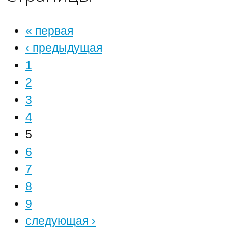
« первая
‹ предыдущая
1
2
3
4
5
6
7
8
9
следующая ›